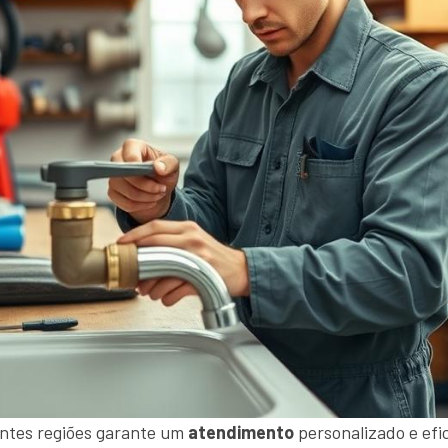
ntes regiões garante um
atendimento
personalizado e efi