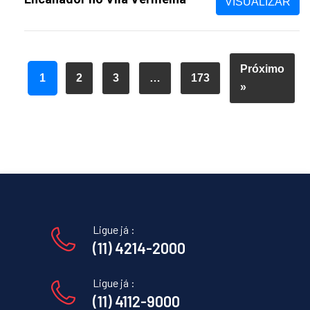
VISUALIZAR
Próximo
1
2
3
…
173
»
Ligue já :
(11) 4214-2000
Ligue já :
(11) 4112-9000