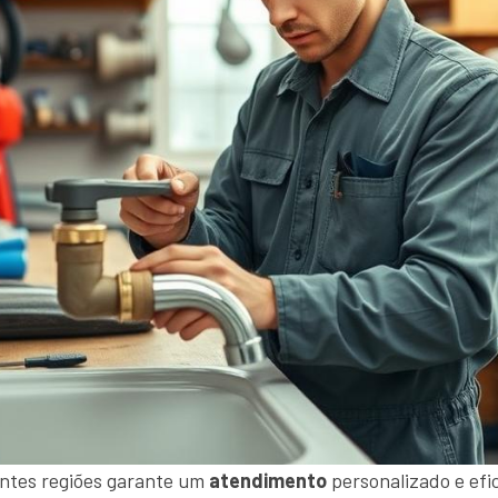
ntes regiões garante um
atendimento
personalizado e efi