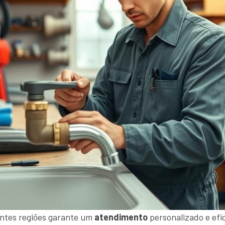
ntes regiões garante um
atendimento
personalizado e efi